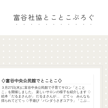
富谷社協とことこぶろぐ
♢富谷中央公民館でとことこ♢
３月27日(木)に富谷中央公民館で子育てサロン「とこと
こ」を開催しました。 楽しいサロンの様子を紹介します ♢
絵本「だるまさんが」 だるまさんが… どてっ みんなも
揺られてどてっ ♢手遊び「パンダうさぎコアラ」「こぶた
ぬきつねこ」「アンパン...