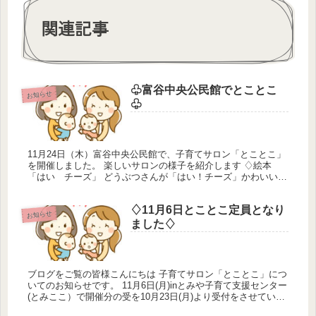
関連記事
♧富谷中央公民館でとことこ
お知らせ
♧
11月24日（木）富谷中央公民館で、子育てサロン「とことこ」
を開催しました。 楽しいサロンの様子を紹介します ♢絵本
「はい チーズ」 どうぶつさんが「はい！チーズ」かわいいみ
んなのお名前を呼んで「はい！チーズ」いい笑顔でした ♢手遊
び「むす...
♢11月6日とことこ定員となり
お知らせ
ました♢
ブログをご覧の皆様こんにちは 子育てサロン「とことこ」につ
いてのお知らせです。 11月6日(月)inとみや子育て支援センター
(とみここ）で開催分の受を10月23日(月)より受付をさせていた
だいておりましたが、 本日 11月1日(水)9：40...