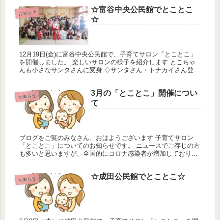
☆富谷中央公民館でとことこ
お知らせ
☆
12月19日(金)に富谷中央公民館で、子育てサロン「とことこ」
を開催しました。 楽しいサロンの様子を紹介します とこちゃ
んも小さなサンタさんに変身 ♢サンタさん・トナカイさん登場
もうすぐ、クリスマス みんなとてもいい子なので、とことこ
クリ...
3月の「とことこ」開催につい
お知らせ
て
ブログをご覧のみなさん、おはようございます 子育てサロン
「とことこ」についてのお知らせです。 ニュースでご存じの方
も多いと思いますが、全国的にコロナ感染者が増加しており、
富谷市での新型コロナウイルス感染状況も厳しいものとなって
おります。 2...
☆成田公民館でとことこ☆
お知らせ