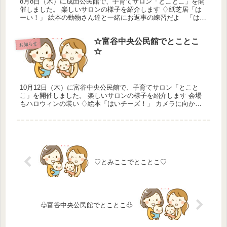
8月8日（木）に成田公民館で、子育てサロン「とことこ」を開
催しました。 楽しいサロンの様子を紹介します ♢紙芝居「は
ーい！」 絵本の動物さん達と一緒にお返事の練習だよ 「はー
い」元気にお返事出来たね ♢絵本「きんぎょがにげた」 きん
ぎょがに...
☆富谷中央公民館でとことこ
お知らせ
☆
10月12日（木）に富谷中央公民館で、子育てサロン「とこと
こ」を開催しました。 楽しいサロンの様子を紹介します 会場
もハロウィンの装い ♢絵本「はいチーズ！」 カメラに向かっ
てはいチーズ！ママと一緒に可愛く撮れたね ♢人形劇「とんぼ
のめがね...
♡とみここでとことこ♡
♧富谷中央公民館でとことこ♧