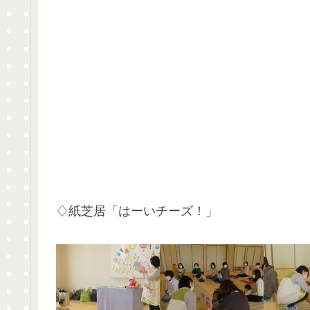
♢紙芝居「はーいチーズ！」