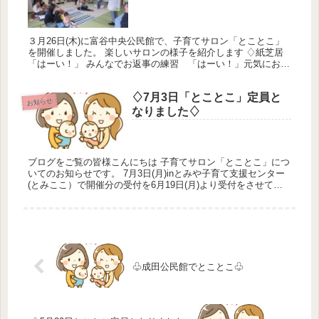
３月26日(木)に富谷中央公民館で、子育てサロン「とことこ」
を開催しました。 楽しいサロンの様子を紹介します ♢紙芝居
「はーい！」 みんなでお返事の練習 「はーい！」元気にお返
事できたね ♢人形劇「犬のおまわりさん」 迷子の子猫ちゃん
困って...
♢7月3日「とことこ」定員と
お知らせ
なりました♢
ブログをご覧の皆様こんにちは 子育てサロン「とことこ」につ
いてのお知らせです。 7月3日(月)inとみや子育て支援センター
(とみここ）で開催分の受付を6月19日(月)より受付をさせてい
ただいておりましたが、 本日 6月19日(月) 13：3...
♧成田公民館でとことこ♧