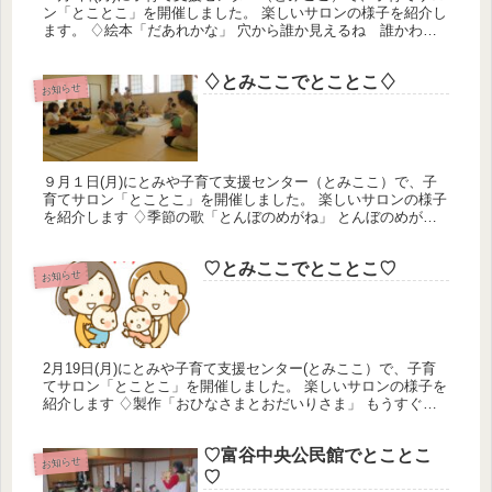
ン「とことこ」を開催しました。 楽しいサロンの様子を紹介し
ます。 ♢絵本「だあれかな」 穴から誰か見えるね 誰かわか
ったかな ♢手遊び「パンダうさぎコアラ」「こぶたぬきつね
こ」「あ...
♢とみここでとことこ♢
お知らせ
９月１日(月)にとみや子育て支援センター（とみここ）で、子
育てサロン「とことこ」を開催しました。 楽しいサロンの様子
を紹介します ♢季節の歌「とんぼのめがね」 とんぼのめがね
をうたっていると… トンボが飛んできたよ 歌の合わせて
目の色も変...
♡とみここでとことこ♡
お知らせ
2月19日(月)にとみや子育て支援センター(とみここ）で、子育
てサロン「とことこ」を開催しました。 楽しいサロンの様子を
紹介します ♢製作「おひなさまとおだいりさま」 もうすぐひ
なまつりみんなで「おひなさまとおだいりさま」の飾りを作り
ました...
♡富谷中央公民館でとことこ
お知らせ
♡