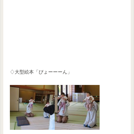
♢大型絵本「ぴょーーーん」