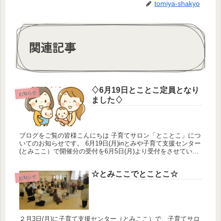
tomiya-shakyo
関連記事
♢6月19日とことこ定員となり
お知らせ
ました♢
ブログをご覧の皆様こんにちは 子育てサロン「とことこ」につ
いてのお知らせです。 6月19日(月)inとみや子育て支援センター
(とみここ）で開催分の受付を6月5日(月)より受付をさせていた
だいておりましたが、 本日 6月8日(木) 14：20...
☆とみここでとことこ☆
お知らせ
２月3日(月)に子育て支援センター（とみここ）で、子育てサロ